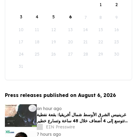
1
2
3
4
5
6
7
8
9
10
11
12
13
14
15
16
17
18
19
20
21
22
23
24
25
26
27
28
29
30
31
Press releases published on August 6, 2026
an hour ago
غرينبيس الشرق الأوسط شمال أفريقيا: بقعة نفطية
تتوسع إلى 4 أضعاف خلال 48 ساعة وتسارع خطير
يهدد محمية بحرية فريدة في عُمان
EIN Presswire
7 hours ago